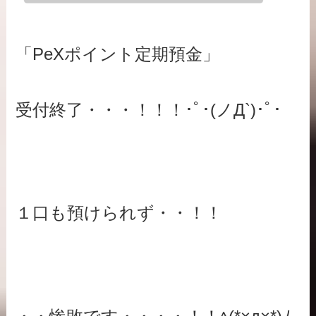
「PeXポイント定期預金」
受付終了・・・！！！･ﾟ･(ノД`)･ﾟ･
１口も預けられず・・！！