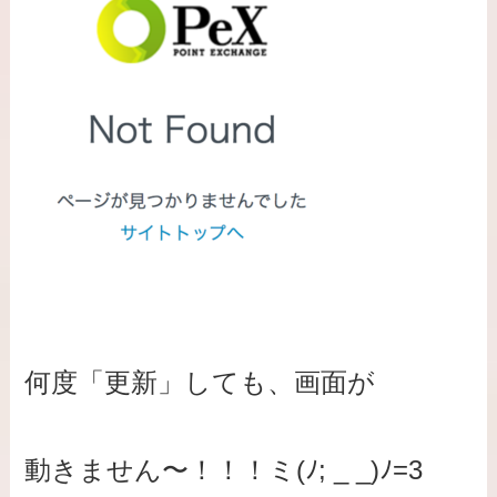
何度「更新」しても、画面が
動きません〜！！！ミ(ﾉ; _ _)ﾉ=3