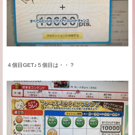
４個目GET♪５個目は・・？